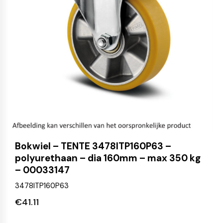
Bokwiel – TENTE 3478ITP160P63 –
polyurethaan – dia 160mm – max 350 kg
– 00033147
3478ITP160P63
€
41.11