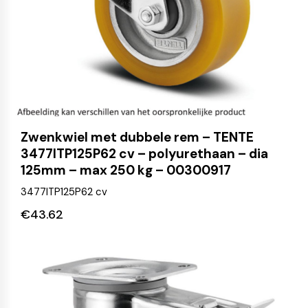
Zwenkwiel met dubbele rem – TENTE
3477ITP125P62 cv – polyurethaan – dia
125mm – max 250 kg – 00300917
3477ITP125P62 cv
€
43.62