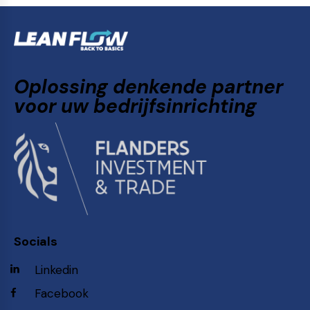
Oplossing denkende partner
voor uw bedrijfsinrichting
Socials
Linkedin
Facebook