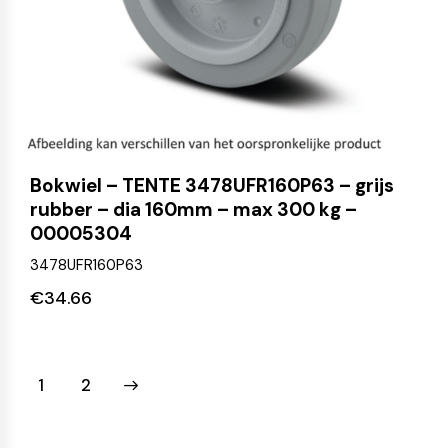
Bokwiel – TENTE 3478UFR160P63 – grijs
rubber – dia 160mm – max 300 kg –
00005304
3478UFR160P63
€
34.66
→
1
2