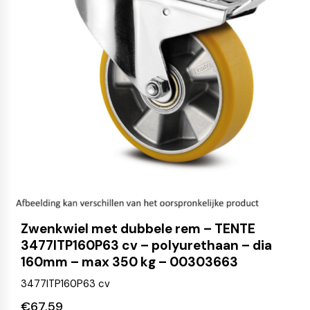
Zwenkwiel met dubbele rem – TENTE
3477ITP160P63 cv – polyurethaan – dia
160mm – max 350 kg – 00303663
3477ITP160P63 cv
€
67.59