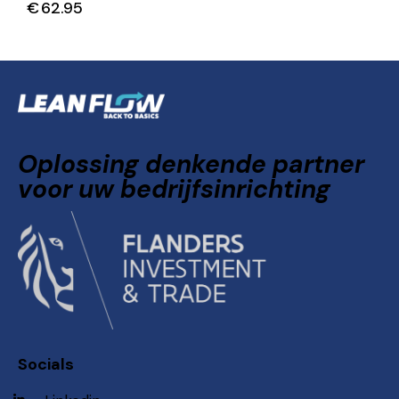
€
62.95
Oplossing denkende partner
voor uw bedrijfsinrichting
Socials