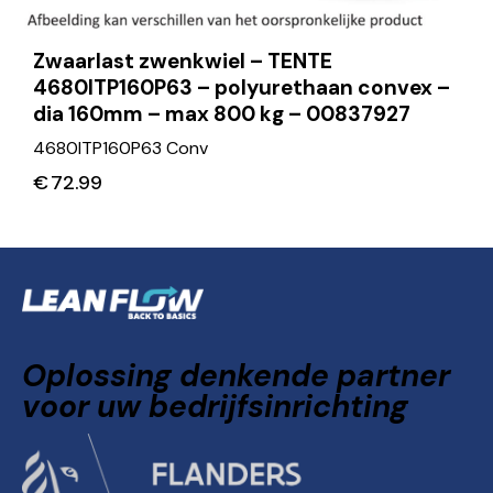
Zwaarlast zwenkwiel – TENTE
4680ITP160P63 – polyurethaan convex –
dia 160mm – max 800 kg – 00837927
4680ITP160P63 Conv
€
72.99
Oplossing denkende partner
voor uw bedrijfsinrichting