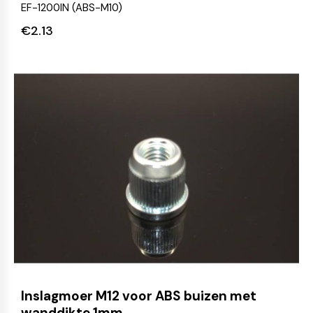
EF-1200IN (ABS-M10)
€
2.13
Inslagmoer M12 voor ABS buizen met
wanddikte 1mm