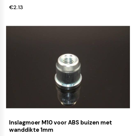
€
2.13
Inslagmoer M10 voor ABS buizen met
wanddikte 1mm