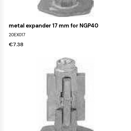
metal expander 17 mm for NGP40
20EX017
€
7.38