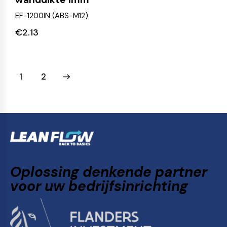
EF-1200IN (ABS-M12)
€
2.13
→
1
2
Oplossing denkende partner
voor uw bedrijfsinrichting