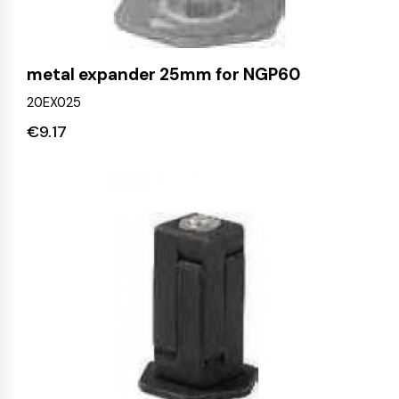
metal expander 25mm for NGP60
20EX025
€
9.17