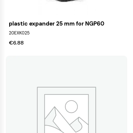
plastic expander 25 mm for NGP60
20EXK025
€
6.88