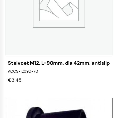
Stelvoet M12, L=90mm, dia 42mm, antislip
ACCS-1209D-70
€
3.45