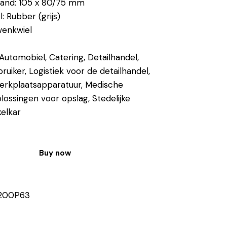
tand: 105 x 80/75 mm
l: Rubber (grijs)
wenkwiel
Automobiel, Catering, Detailhandel,
bruiker, Logistiek voor de detailhandel,
erkplaatsapparatuur, Medische
plossingen voor opslag, Stedelijke
kelkar
Buy now
200P63