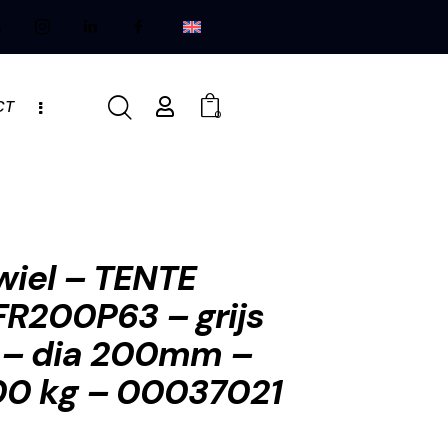
CT
0
iel – TENTE
R200P63 – grijs
 – dia 200mm –
0 kg – 00037021