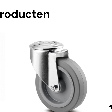
producten
f