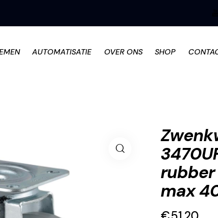
TEMEN
AUTOMATISATIE
OVER ONS
SHOP
CONTA
Zwenkw
3470UF
rubber
max 40
€
51.20