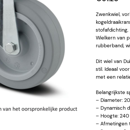
Zwenkwiel, vor
kogeldraaikran
stofafdichting,
Wielkern van p
rubberband, wi
Dit wiel van Du
stil. Ideaal v
met een relati
Belangrijkste s
– Diameter: 
– Dynamisch d
– Hoogte: 24
– Afmetingen 