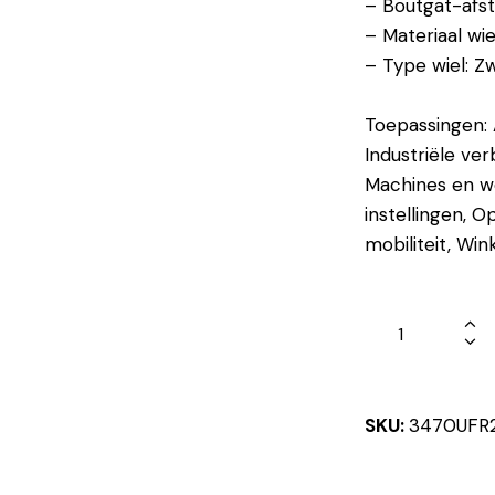
– Boutgat-afs
– Materiaal wie
– Type wiel: Z
Toepassingen: 
Industriële ver
Machines en w
instellingen, O
mobiliteit, Win
SKU:
3470UFR