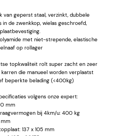
k van geperst staal, verzinkt, dubbele
s in de zwenkkop, wielas geschroefd,
 plaatbevestiging.
olyamide met niet-strepende, elastische
elnaaf op rollager
itse topkwaliteit rolt super zacht en zeer
oor karren die manueel worden verplaatst
ef beperkte belading (<400kg)
pecificaties volgens onze expert:
200 mm
raagvermogen bij 4km/u: 400 kg
0 mm
topplaat: 137 x 105 mm