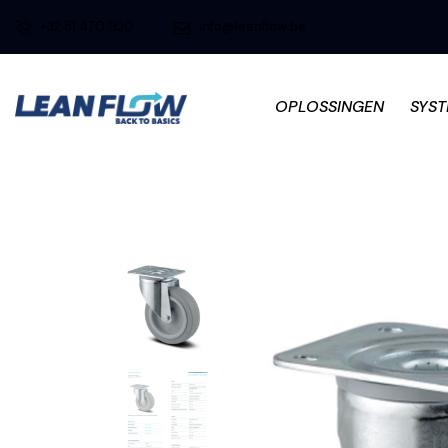
+32 51 470 920
info@leanflow.be
OPLOSSINGEN
SYS