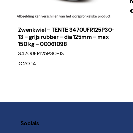
Zwenkwiel – TENTE 3470UFR125P30-
13 – grijs rubber – dia 125mm – max
150 kg – 00061098
3470UFR125P30-13
€
20.14
Socials