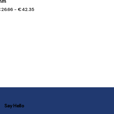
mm
€
26.66
-
€
42.35
Say Hello