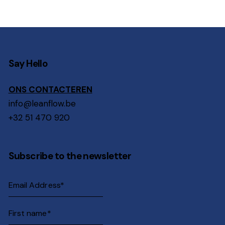
Say Hello
ONS CONTACTEREN
info@leanflow.be
+32 51 470 920
Subscribe to the newsletter