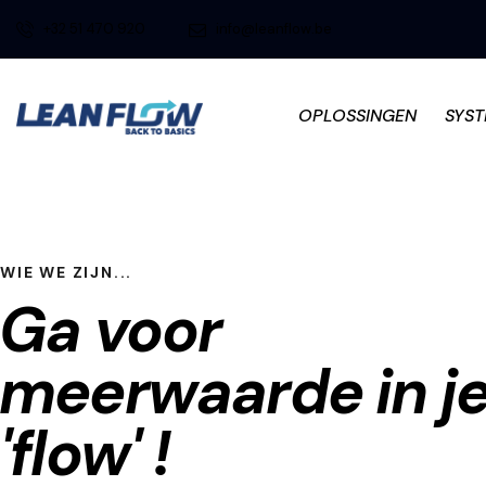
+32 51 470 920
info@leanflow.be
OPLOSSINGEN
SYS
WIE WE ZIJN...
Ga voor
meerwaarde in j
'flow' !