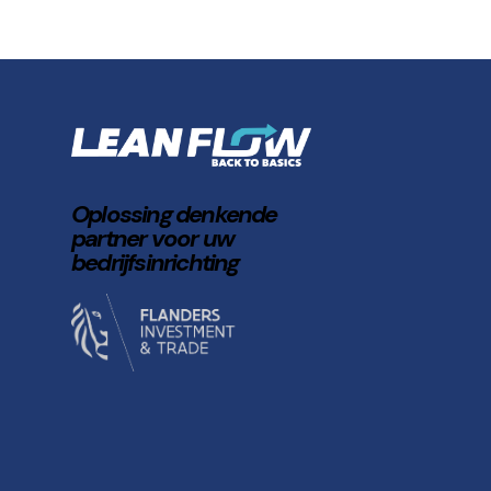
Oplossing denkende
partner voor uw
bedrijfsinrichting