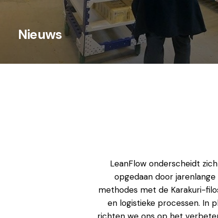
Nieuws
LeanFlow onderscheidt zich
opgedaan door jarenlange 
methodes met de Karakuri-filos
en logistieke processen. In
richten we ons op het verbete