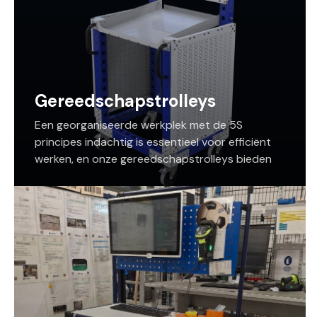
Gereedschapstrolleys
Een georganiseerde werkplek met de 5S
principes indachtig is essentieel voor efficiënt
werken, en onze gereedschapstrolleys bieden
de perfecte aanvulling. Deze zorgen ervoor dat
gereedschappen altijd binnen handbereik zijn,
ongeacht waar je je bevindt in de werkplaats of
het magazijn.
Niet gevonden wat je zoekt tussen onze
standaardoplossingen, dan bouwen we op maat
met ons modulair constructiesysteem.