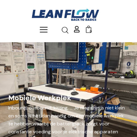
0
Mobiele Werkplek
Inbound, outbound, kitting, … Je magazijn is niet klein
en soms is het dan handig om een mobiele werkplek
te hebben waarbij de batterijpack zorgt voor
constante voeding voor je elektrische apparaten