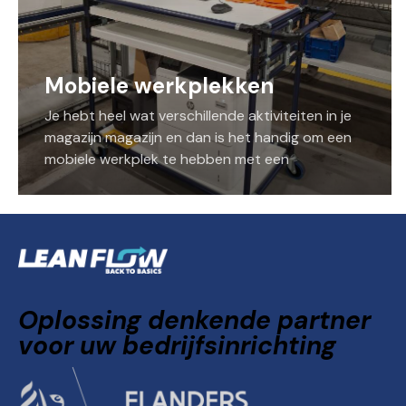
Mobiele werkplekken
Je hebt heel wat verschillende aktiviteiten in je
magazijn magazijn en dan is het handig om een
mobiele werkplek te hebben met een
batterijpack. Deze zorgt voor een enorme
flexibiliteit met behoud van efficientie doordat
je apparatuur operationeel blijft en binnen
handbereik.
Niet gevonden wat je zoekt tussen onze
standaardoplossingen, dan bouwen we op maat
met ons modulair constructiesysteem.
Oplossing denkende partner
voor uw bedrijfsinrichting