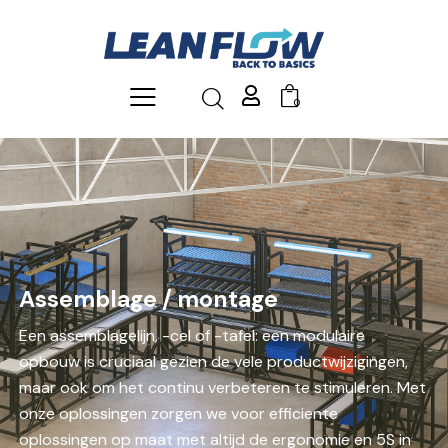
0
Assemblage / montage
Een assemblagelijn, -cel of -tafel: een modulaire
opbouw is cruciaal gezien de vele productwijzigingen,
maar ook om het continu verbeteren te stimuleren. Met
onze oplossingen zorgen we voor efficiente
oplossingen op maat met altijd de ergonomie en 5S in