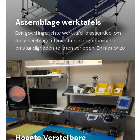
Assemblage werktafels
Een goed ingerichte werktafel is essentieel om
de assemblage efficient en in ergonomische
omstandigheden te laten verlopen. En met onze
modulaire systemen is een aanpassing of
uitbreiding voor een nieuw product eenvoudig.
En er zijn tal van accessoires zoals
gereedschapsborden, pc en monitorsteunen,
geintegreerde flow rekken ed om uw werktafel
volledig te personaliseren
Vergeet zeker de ESD-veilige varianten niet.
Toch niet gevonden wat je zoekt tussen onze
standaardoplossingen, dan bouwen we op maat
met ons modulair constructiesysteem.
Hoogte Verstelbare