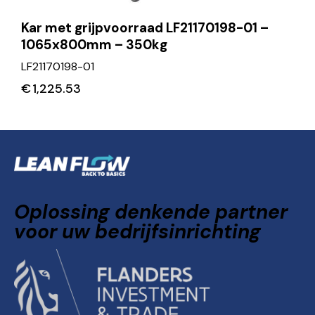
Kar met grijpvoorraad LF21170198-01 –
1065x800mm – 350kg
LF21170198-01
€
1,225.53
Oplossing denkende partner
voor uw bedrijfsinrichting