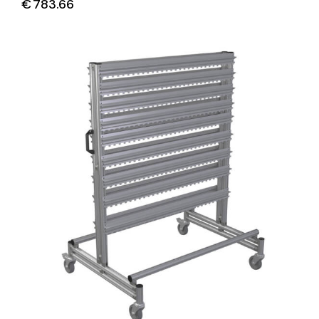
€
783.66