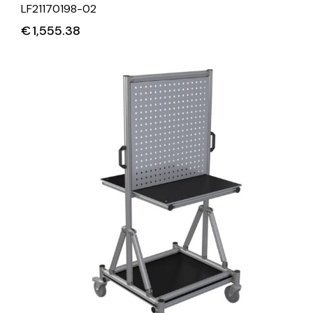
LF21170198-02
€
1,555.38