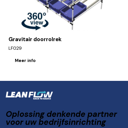
Gravitair doorrolrek
LF029
Meer info
Oplossing denkende partner
voor uw bedrijfsinrichting