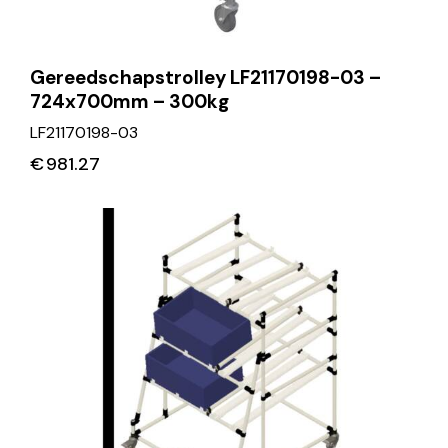
Gereedschapstrolley LF21170198-03 –
724x700mm – 300kg
LF21170198-03
€
981.27