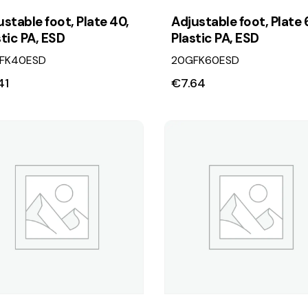
ustable foot, Plate 40,
Adjustable foot, Plate 
stic PA, ESD
Plastic PA, ESD
FK40ESD
20GFK60ESD
41
€
7.64