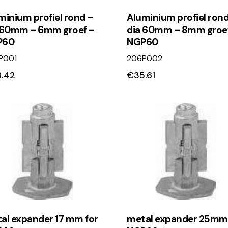
minium profiel rond –
Aluminium profiel rond
 60mm – 6mm groef –
dia 60mm – 8mm groe
P60
NGP60
P001
206P002
8.42
€
35.61
al expander 17 mm for
metal expander 25mm 