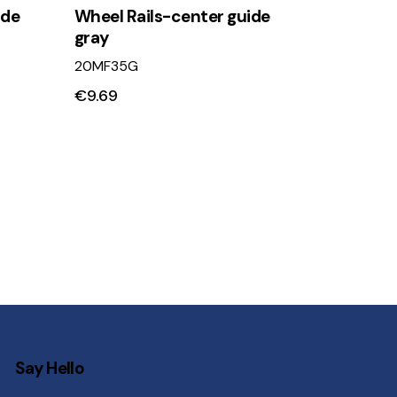
ide
Wheel Rails-center guide
gray
20MF35G
€
9.69
Say Hello