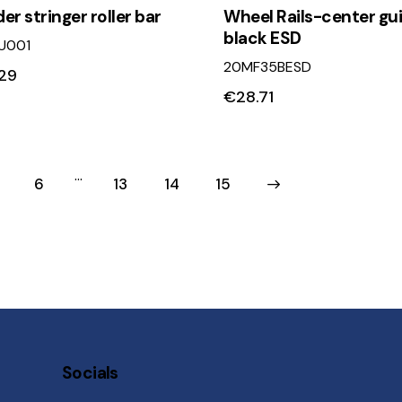
er stringer roller bar
Wheel Rails-center gu
black ESD
U001
20MF35BESD
29
€
28.71
…
6
13
14
→
15
Socials