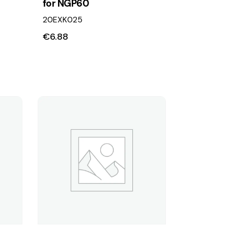
for NGP60
20EXK025
€
6.88