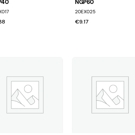
P40
NGP60
X017
20EX025
38
€
9.17