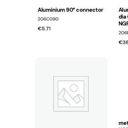
Aluminium 90° connector
Alu
dia
206C090
NG
€
5.71
206
€
3
met