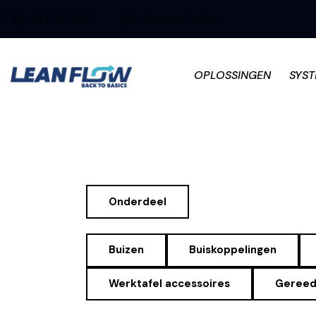
+32 51 470 920
info@leanflow.be
OPLOSSINGEN
SYS
Onderdeel
Buizen
Buiskoppelingen
Werktafel accessoires
Gereed