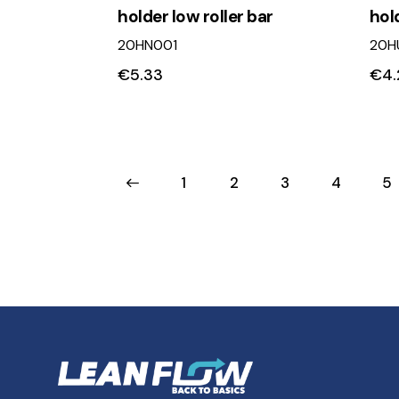
holder low roller bar
hold
20HN001
20H
€
5.33
€
4.
←
1
2
3
4
5