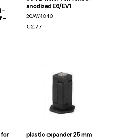
anodized E6/EV1
 –
20AW4040
f –
€
2.77
for
plastic expander 25 mm