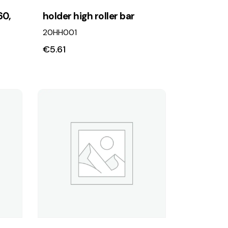
60,
holder high roller bar
20HH001
€
5.61