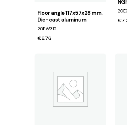
NG
20E
Floor angle 117x57x28 mm,
Die- cast aluminum
€
7.
20BW312
€
6.76