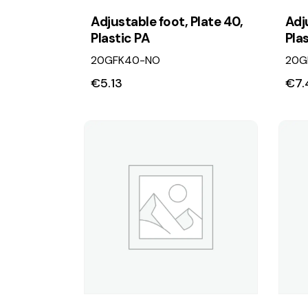
Adjustable foot, Plate 40,
Adj
Plastic PA
Pla
20GFK40-NO
20G
€
5.13
€
7.