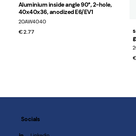
Aluminium inside angle 90°, 2-hole,
40x40x36, anodized E6/EV1
20AW4040
s
€
2.77
g
Socials
Linkedin