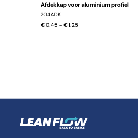
Afdekkap voor aluminium profiel
204ADK
€
0.45
-
€
1.25