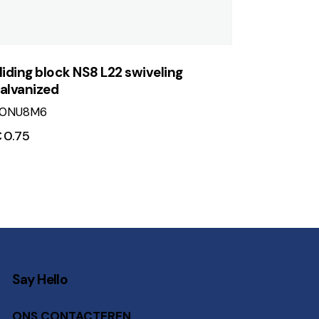
liding block NS8 L22 swiveling
alvanized
20NU8M6
€
0.75
Say Hello
ONS CONTACTEREN