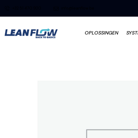
+32 51 470 920
info@leanflow.be
OPLOSSINGEN
SYS