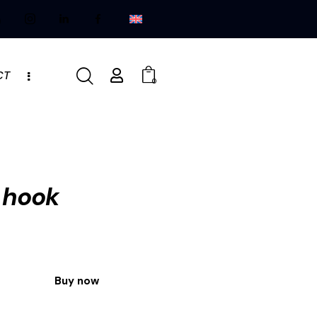
CT
0
 hook
Buy now