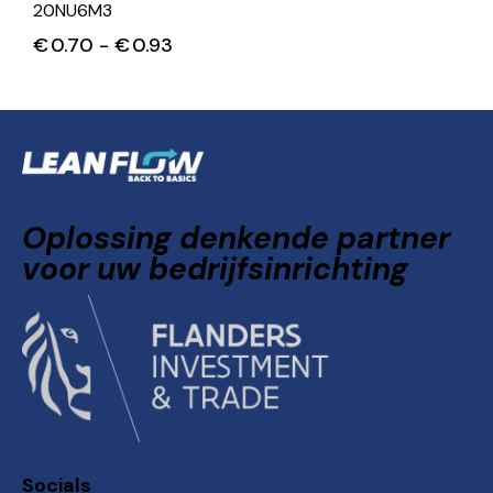
20NU6M3
€
0.70
-
€
0.93
Oplossing denkende partner
voor uw bedrijfsinrichting
Socials