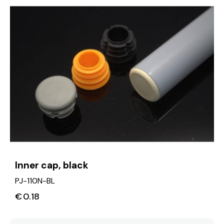
Inner cap, black
PJ-110N-BL
€
0.18