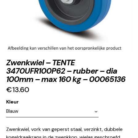
Zwenkwiel – TENTE
3470UFR100P62 – rubber – dia
100mm – max 160 kg – 00065136
€
13.60
Kleur
Zwenkwiel, vork van geperst staal, verzinkt, dubbele
kogeldraaikrans in de zwenkkop, wielas geschroefd,