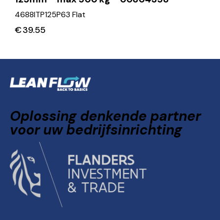
4688ITP125P63 Flat
€
39.55
Oplossing denkende partner
voor uw bedrijfsinrichting