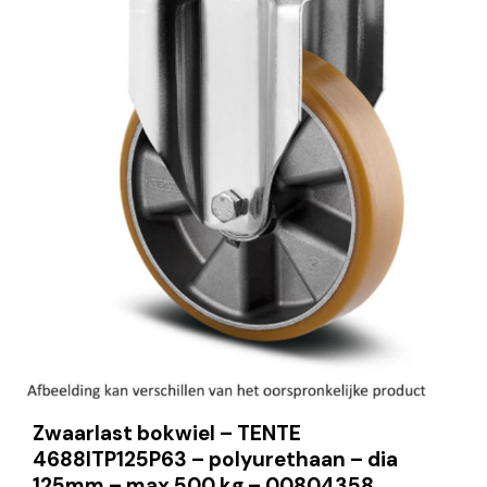
Zwaarlast bokwiel – TENTE
4688ITP125P63 – polyurethaan – dia
125mm – max 500 kg – 00804358