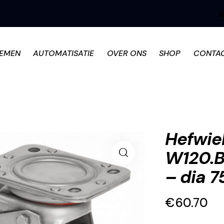
TEMEN
AUTOMATISATIE
OVER ONS
SHOP
CONTA
Hefwiel
W120.B
– dia 
€
60.70