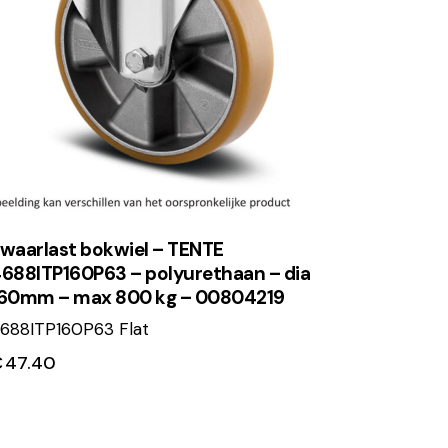
waarlast bokwiel – TENTE
688ITP160P63 – polyurethaan – dia
60mm – max 800 kg – 00804219
688ITP160P63 Flat
€
47.40