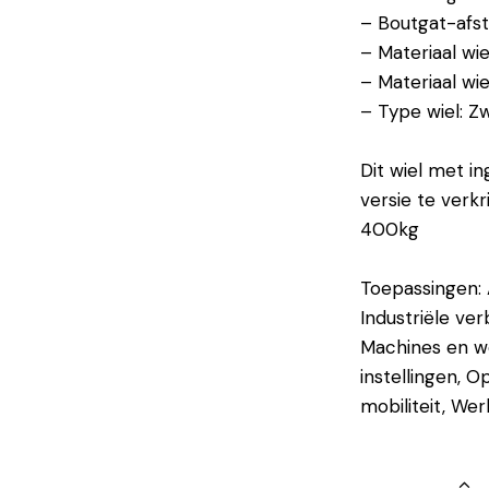
– Boutgat-afs
– Materiaal wie
– Materiaal wie
– Type wiel: 
Dit wiel met i
versie te ver
400kg
Toepassingen: 
Industriële ver
Machines en w
instellingen, O
mobiliteit, We