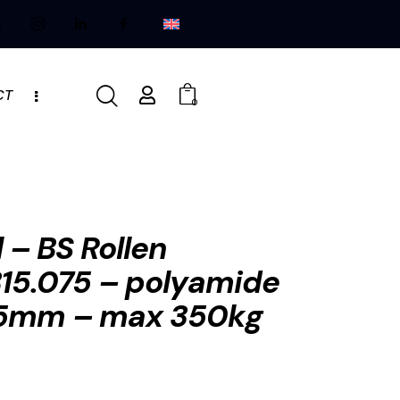
CT
0
 – BS Rollen
15.075 – polyamide
75mm – max 350kg