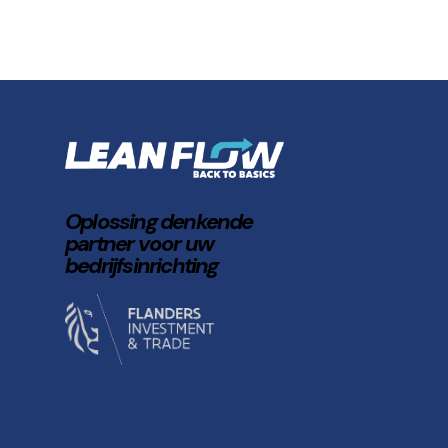
Oplossing denkende
partner voor uw
bedrijfsinrichting