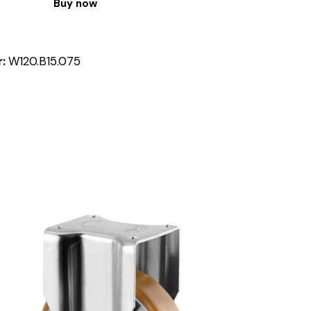
Buy now
r:
W120.B15.075