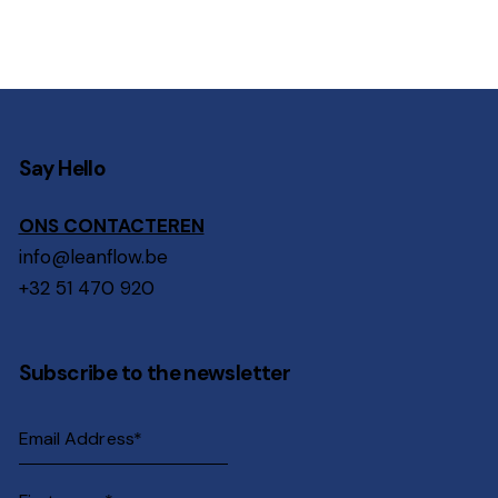
Say Hello
ONS CONTACTEREN
info@leanflow.be
+32 51 470 920
Subscribe to the newsletter