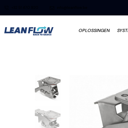
+32 51 470 920
info@leanflow.be
OPLOSSINGEN
SYS