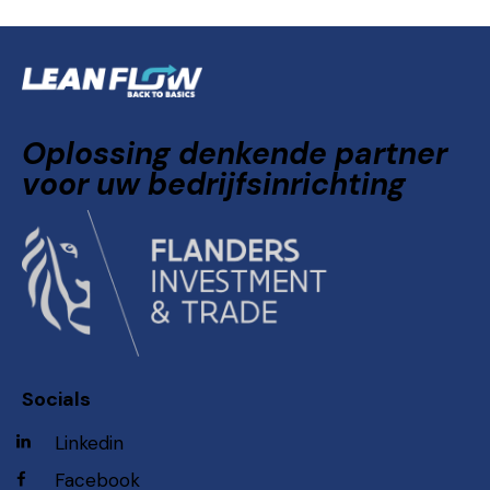
Oplossing denkende partner
voor uw bedrijfsinrichting
Socials
Linkedin
Facebook