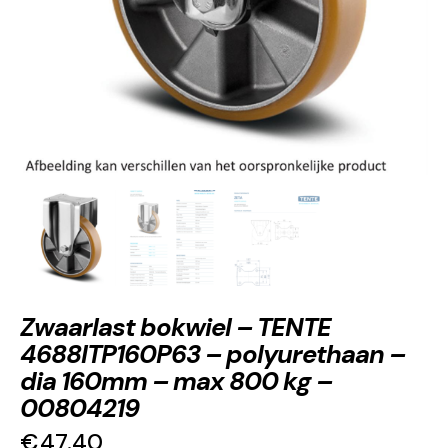
Zwaarlast bokwiel – TENTE
4688ITP160P63 – polyurethaan –
dia 160mm – max 800 kg –
00804219
€
47.40