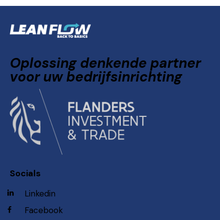
Oplossing denkende partner
voor uw bedrijfsinrichting
Socials
Linkedin
Facebook