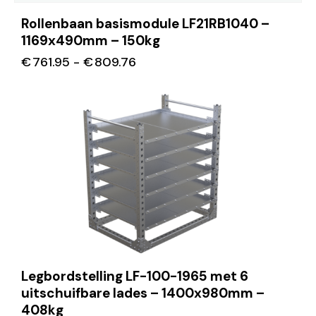
Rollenbaan basismodule LF21RB1040 –
1169x490mm – 150kg
€
761.95
-
€
809.76
Legbordstelling LF-100-1965 met 6
uitschuifbare lades – 1400x980mm –
408kg