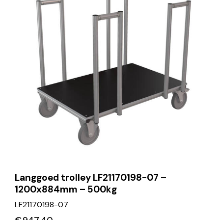
Langgoed trolley LF21170198-07 –
1200x884mm – 500kg
LF21170198-07
€
947.40