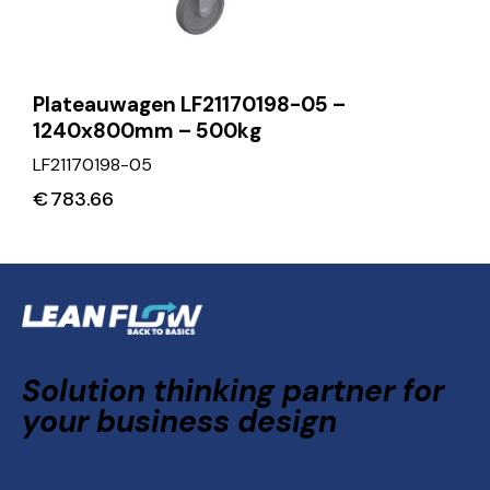
Plateauwagen LF21170198-05 –
1240x800mm – 500kg
LF21170198-05
€
783.66
Solution thinking partner for
your business design