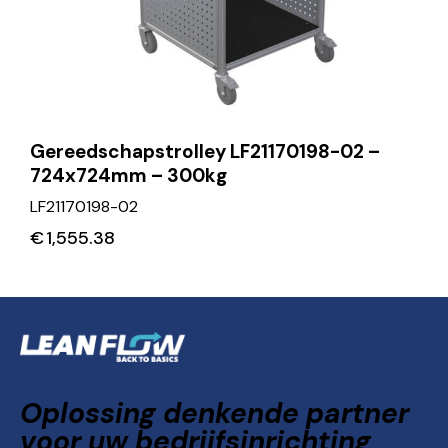
Gereedschapstrolley LF21170198-02 –
724x724mm – 300kg
LF21170198-02
€
1,555.38
Oplossing denkende partner
voor uw bedrijfsinrichting