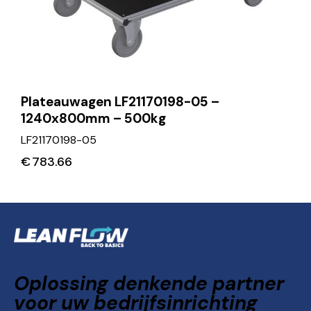
Plateauwagen LF21170198-05 –
1240x800mm – 500kg
LF21170198-05
€
783.66
Oplossing denkende partner
voor uw bedrijfsinrichting