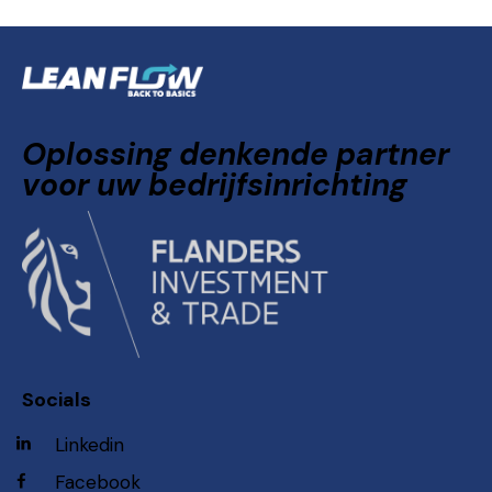
Oplossing denkende partner
voor uw bedrijfsinrichting
Socials
Linkedin
Facebook