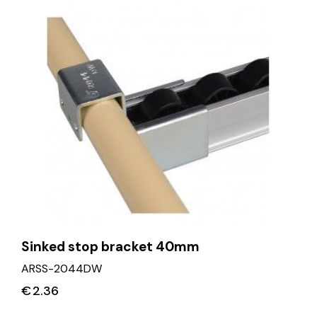
Sinked stop bracket 40mm
ARSS-2044DW
€
2.36