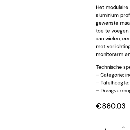
Het modulaire
aluminium profi
gewenste maat
toe te voegen.
aan wielen, ee
met verlichtin
monitorarm en 
Technische spec
– Categorie: in
– Tafelhoogt
– Draagvermo
€
860.03