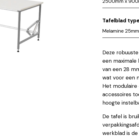
Tafelblad typ
Deze robuuste 
een maximale b
van een 28 m
wat voor een 
Het modulaire 
accessoires to
hoogte instelb
De tafel is bru
verpakkingsafde
werkblad is de 