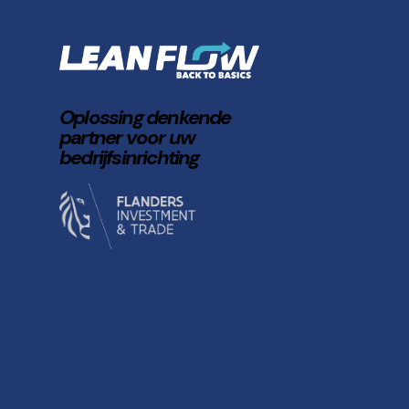
Oplossing denkende
partner voor uw
bedrijfsinrichting