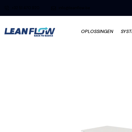
+32 51 470 920
info@leanflow.be
OPLOSSINGEN
SYS