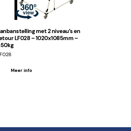
anbanstelling met 2 niveau’s en
etour LF028 – 1020x1085mm –
450kg
F028
Meer info