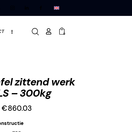
CT
0
fel zittend werk
LS – 300kg
€
860.03
nstructie