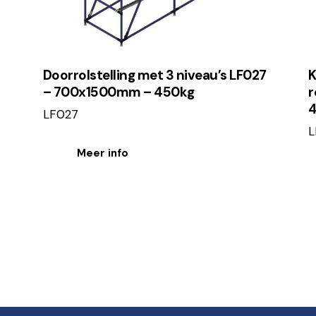
Doorrolstelling met 3 niveau’s LF027
K
– 700x1500mm – 450kg
r
LF027
L
Meer info