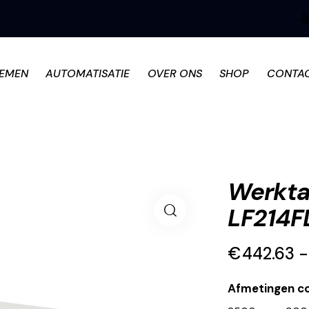
TEMEN
AUTOMATISATIE
OVER ONS
SHOP
CONTA
Werkta
LF214F
€
442.63
-
Afmetingen co