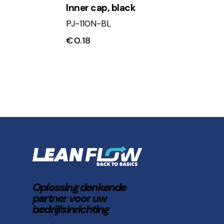
Inner cap, black
PJ-110N-BL
€
0.18
Oplossing denkende
partner voor uw
bedrijfsinrichting