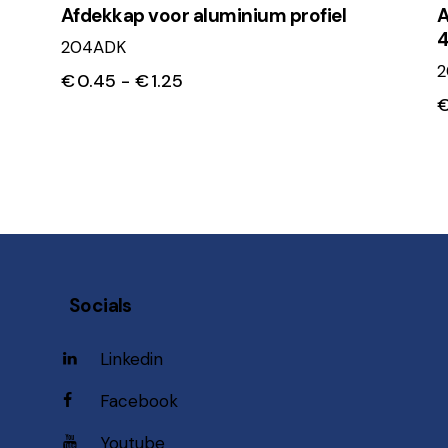
Afdekkap voor aluminium profiel
A
4
204ADK
€
0.45
-
€
1.25
Socials
Linkedin
Facebook
Youtube