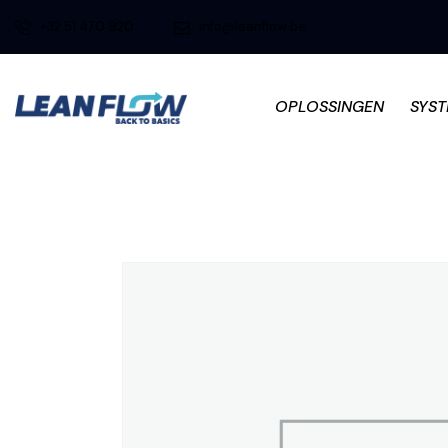
+32 51 470 920
info@leanflow.be
OPLOSSINGEN
SYS