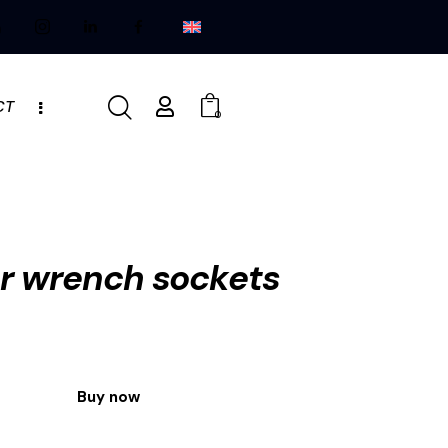
CT
0
or wrench sockets
Buy now