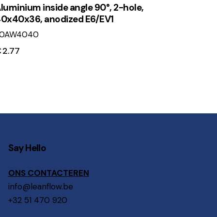
luminium inside angle 90°, 2-hole,
0x40x36, anodized E6/EV1
20AW4040
€
2.77
Say Hello
ONS CONTACTEREN
info@leanflow.be
+32 51 470 920