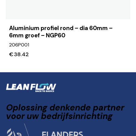
Aluminium profiel rond – dia 60mm –
6mm groef – NGP60
206P001
€
38.42
Oplossing denkende partner
voor uw bedrijfsinrichting