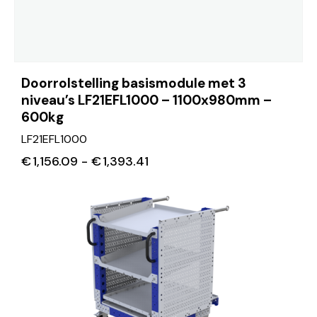
Doorrolstelling basismodule met 3
niveau’s LF21EFL1000 – 1100x980mm –
600kg
LF21EFL1000
€
1,156.09
-
€
1,393.41