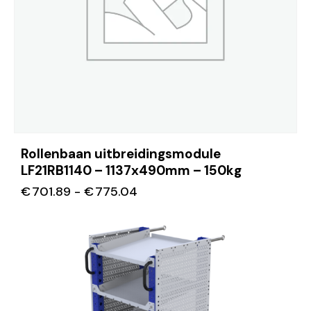
Rollenbaan uitbreidingsmodule
LF21RB1140 – 1137x490mm – 150kg
€
701.89
-
€
775.04