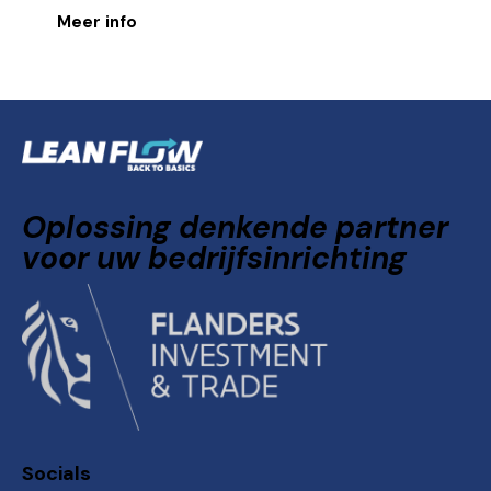
Meer info
Oplossing denkende partner
voor uw bedrijfsinrichting
Socials