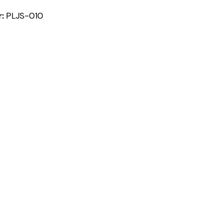
r:
PLJS-010