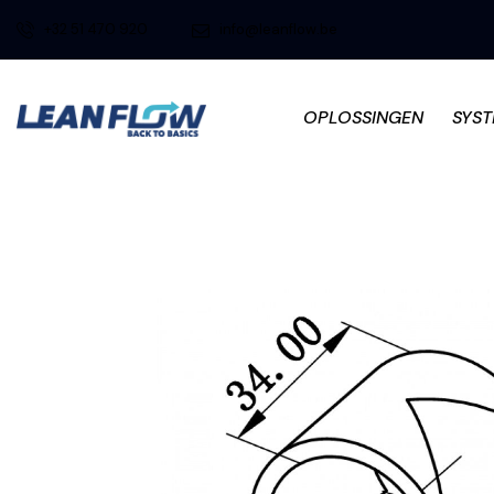
+32 51 470 920
info@leanflow.be
OPLOSSINGEN
SYS