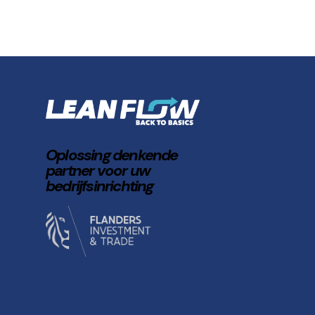
Oplossing denkende
partner voor uw
bedrijfsinrichting