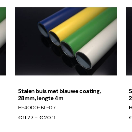
Stalen buis met blauwe coating,
S
28mm, lengte 4m
2
H-4000-BL-0.7
H
€
11.77
-
€
20.11