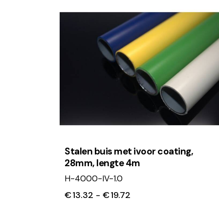
Stalen buis met ivoor coating,
28mm, lengte 4m
H-4000-IV-1.0
€
13.32
-
€
19.72