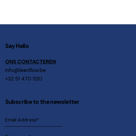
Say Hello
ONS CONTACTEREN
info@leanflow.be
+32 51 470 920
Subscribe to the newsletter