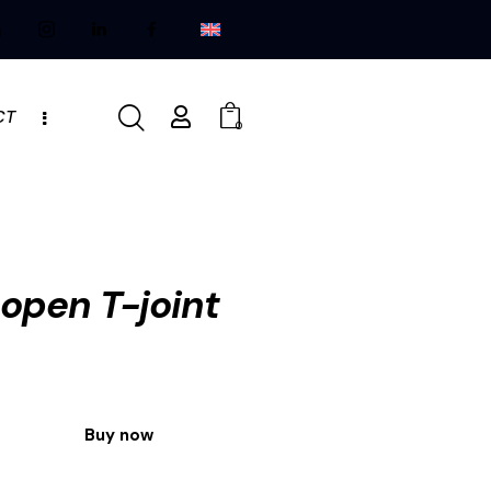
CT
0
 open T-joint
Buy now