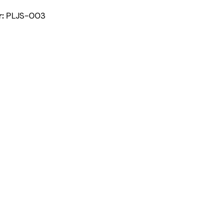
r:
PLJS-003