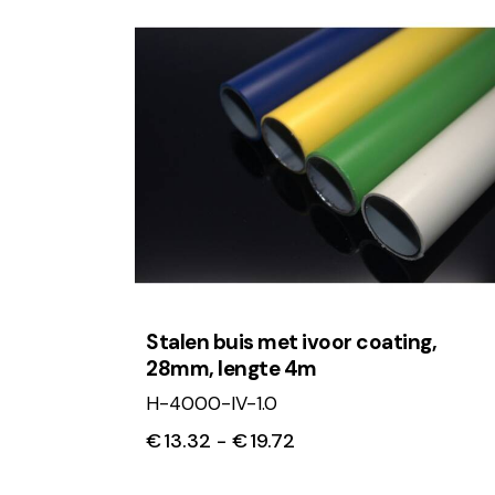
Stalen buis met ivoor coating,
28mm, lengte 4m
H-4000-IV-1.0
€
13.32
-
€
19.72