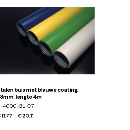
talen buis met blauwe coating,
8mm, lengte 4m
-4000-BL-0.7
€
11.77
-
€
20.11