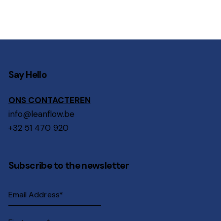
Say Hello
ONS CONTACTEREN
info@leanflow.be
+32 51 470 920
Subscribe to the newsletter