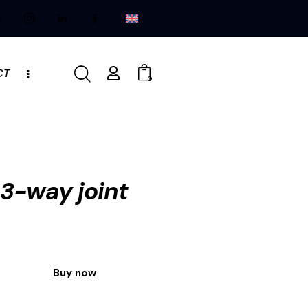
CT
0
 3-way joint
Buy now