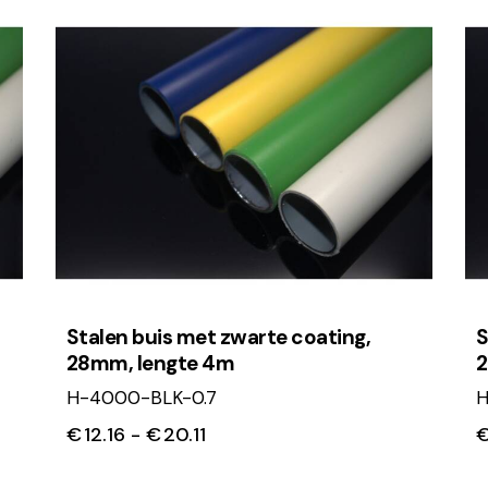
Stalen buis met zwarte coating,
S
28mm, lengte 4m
2
H-4000-BLK-0.7
H
€
12.16
-
€
20.11