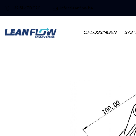
+32 51 470 920
info@leanflow.be
OPLOSSINGEN
SYS