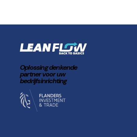
Oplossing denkende
partner voor uw
bedrijfsinrichting