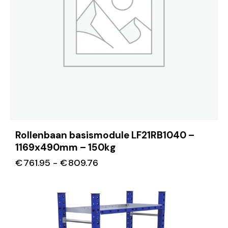
Rollenbaan basismodule LF21RB1040 –
1169x490mm – 150kg
€
761.95
-
€
809.76