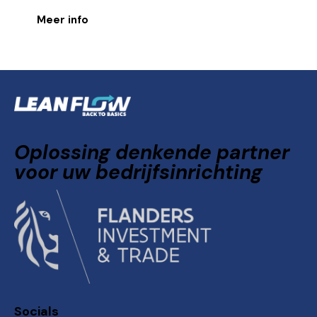
Meer info
Oplossing denkende partner
voor uw bedrijfsinrichting
Socials