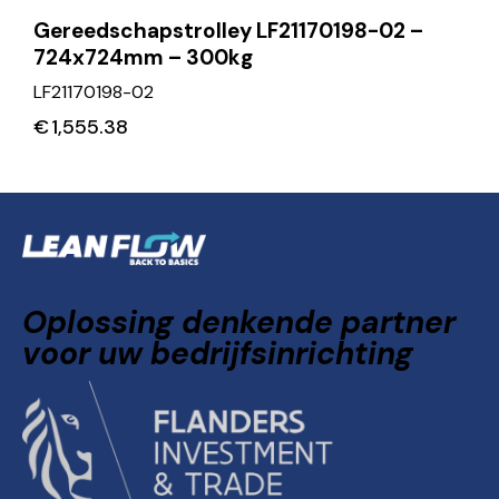
Gereedschapstrolley LF21170198-02 –
724x724mm – 300kg
LF21170198-02
€
1,555.38
Oplossing denkende partner
voor uw bedrijfsinrichting