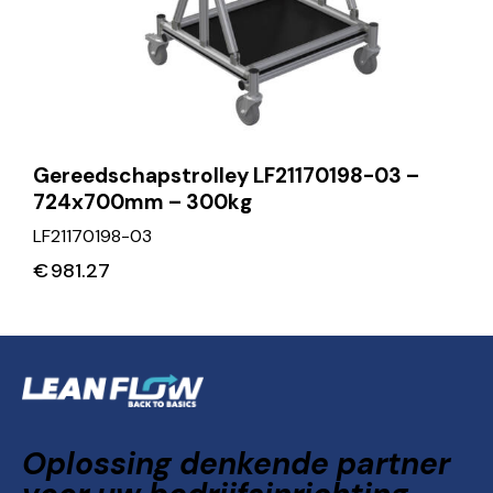
Gereedschapstrolley LF21170198-03 –
724x700mm – 300kg
LF21170198-03
€
981.27
Oplossing denkende partner