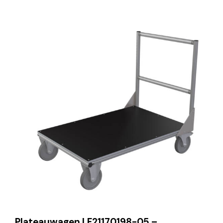
Plateauwagen LF21170198-05 –