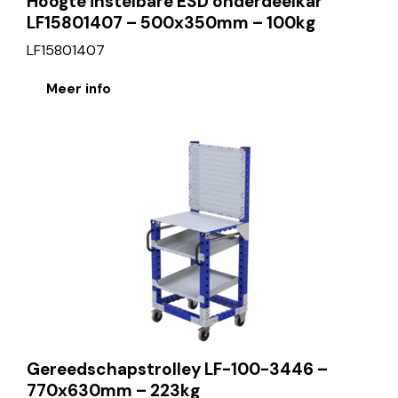
Hoogte instelbare ESD onderdeelkar
LF15801407 – 500x350mm – 100kg
LF15801407
Meer info
Gereedschapstrolley LF-100-3446 –
770x630mm – 223kg