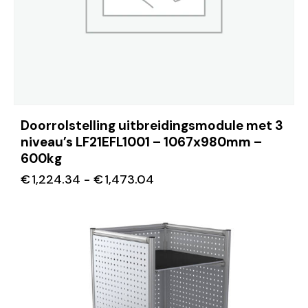
Doorrolstelling uitbreidingsmodule met 3
niveau’s LF21EFL1001 – 1067x980mm –
600kg
€
1,224.34
-
€
1,473.04