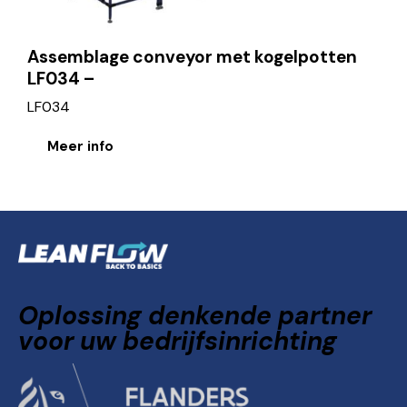
Assemblage conveyor met kogelpotten
LF034 –
LF034
Meer info
Oplossing denkende partner
voor uw bedrijfsinrichting