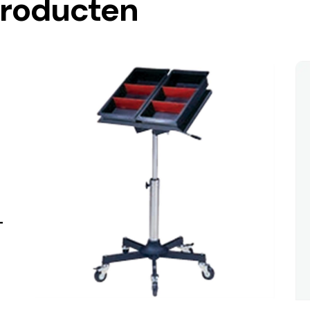
producten
–