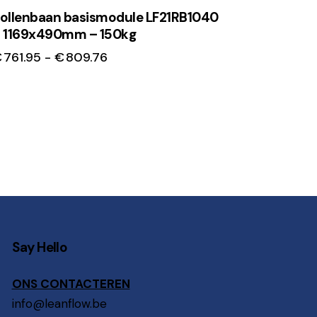
ollenbaan basismodule LF21RB1040
 1169x490mm – 150kg
€
761.95
-
€
809.76
Say Hello
ONS CONTACTEREN
info@leanflow.be