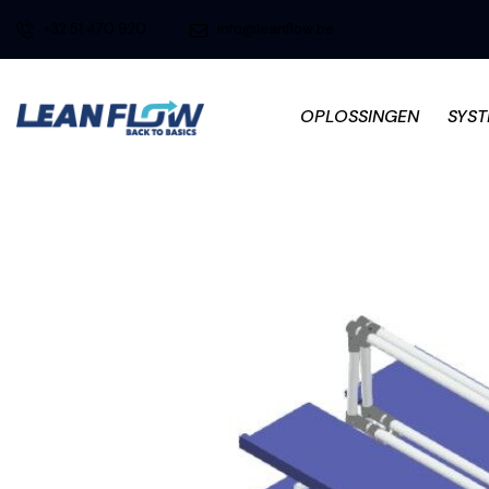
+32 51 470 920
info@leanflow.be
OPLOSSINGEN
SYS