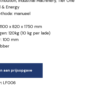
ribution, Industrial Machinery, Tier One
d & Energy
thode: manueel
 1100 x 820 x 1750 mm
n: 120kg (10 kg per lade)
r: 100 mm
ubber
n aan prijsopgave
r:
LF006