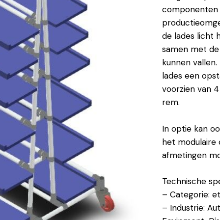
componenten 
productieomgev
de lades licht 
samen met de 
kunnen vallen. 
lades een opst
voorzien van 
rem.
In optie kan o
het modulaire 
afmetingen mog
Technische spec
– Categorie: 
– Industrie: A