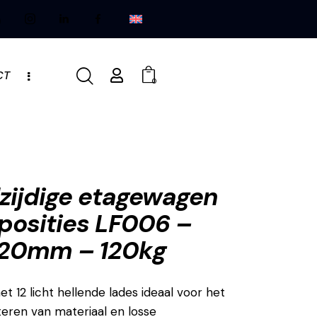
CT
0
zijdige etagewagen
 posities LF006 –
20mm – 120kg
 12 licht hellende lades ideaal voor het
rteren van materiaal en losse