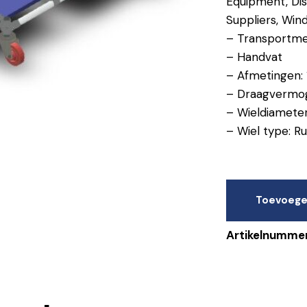
Equipment, Dist
Suppliers, Win
– Transportme
– Handvat
– Afmetingen:
– Draagvermoge
– Wieldiamete
– Wiel type: R
Toevoege
Artikelnumme