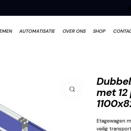
TEMEN
AUTOMATISATIE
OVER ONS
SHOP
CONTA
Dubbel
met 12
1100x8
Etagewagen met
veilig transpo