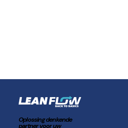
Oplossing denkende
partner voor uw