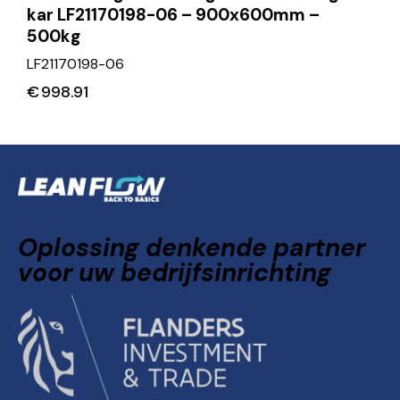
kar LF21170198-06 – 900x600mm –
500kg
LF21170198-06
€
998.91
Oplossing denkende partner
voor uw bedrijfsinrichting