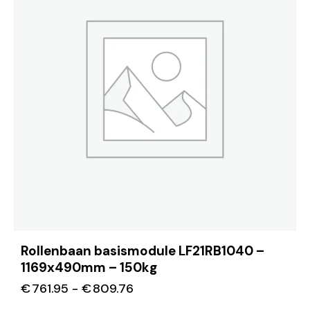
Rollenbaan basismodule LF21RB1040 –
1169x490mm – 150kg
€
761.95
-
€
809.76