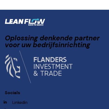
Oplossing denkende partner
voor uw bedrijfsinrichting
Socials
Linkedin