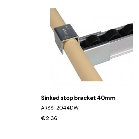
Sinked stop bracket 40mm
ARSS-2044DW
€
2.36