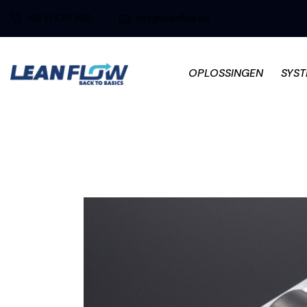
+32 51 470 920
info@leanflow.be
OPLOSSINGEN
SYS