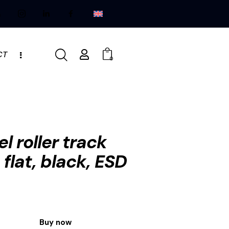
CT
0
l roller track
lat, black, ESD
Buy now