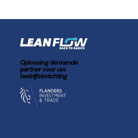
Oplossing denkende
partner voor uw
bedrijfsinrichting