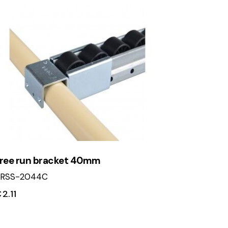
ree run bracket 40mm
RSS-2044C
€
2.11