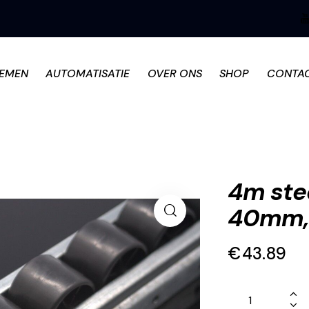
TEMEN
AUTOMATISATIE
OVER ONS
SHOP
CONTA
4m stee
40mm, f
€
43.89