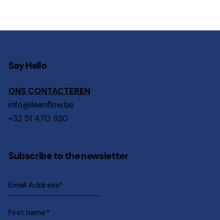
Say Hello
ONS CONTACTEREN
info@leanflow.be
+32 51 470 920
Subscribe to the newsletter