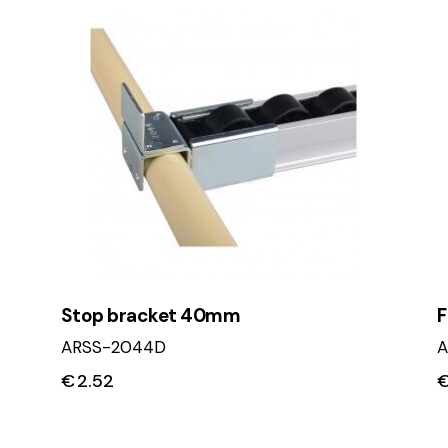
Stop bracket 40mm
F
ARSS-2044D
A
€
2.52