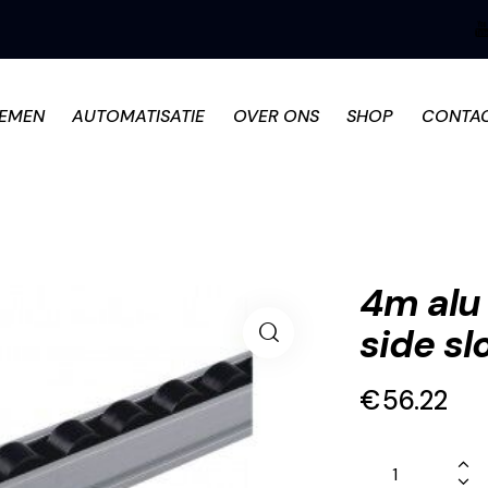
TEMEN
AUTOMATISATIE
OVER ONS
SHOP
CONTA
4m alu 
side sl
€
56.22