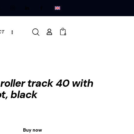
CT
0
roller track 40 with
ot, black
Buy now