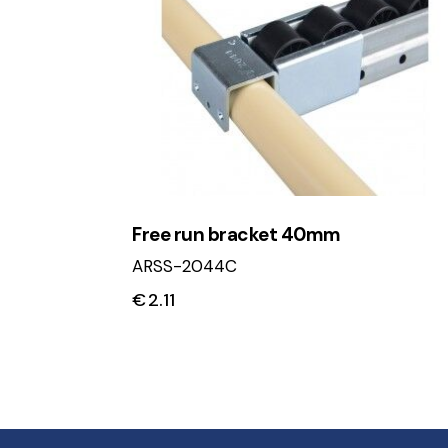
Free run bracket 40mm
ARSS-2044C
€
2.11