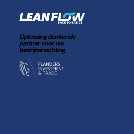
Oplossing denkende
partner voor uw
bedrijfsinrichting