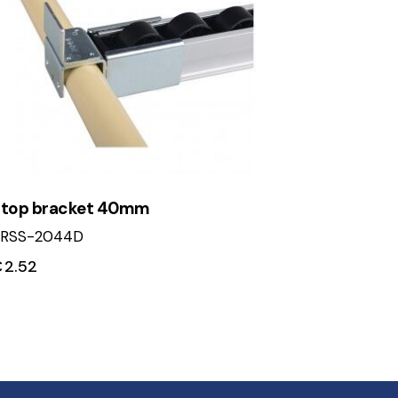
top bracket 40mm
RSS-2044D
€
2.52