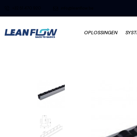
+32 51 470 920
info@leanflow.be
OPLOSSINGEN
SYS