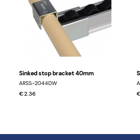
Sinked stop bracket 40mm
S
ARSS-2044DW
A
€
2.36