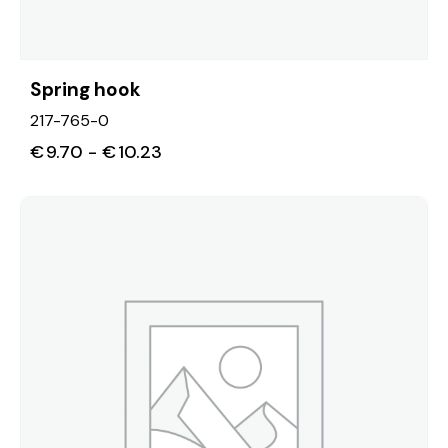
Spring hook
217-765-0
€
9.70
-
€
10.23