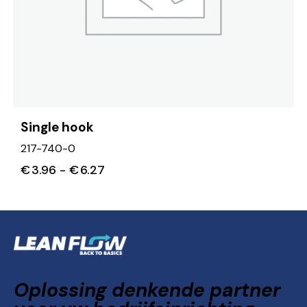
Single hook
217-740-0
€
3.96
-
€
6.27
Oplossing denkende partner