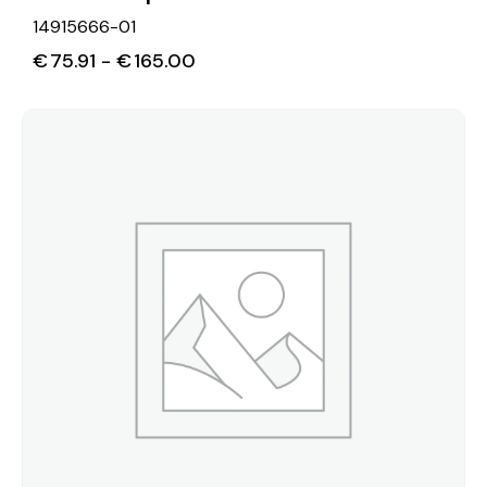
14915666-01
€
75.91
-
€
165.00