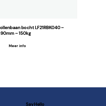
ollenbaan bocht LF21RBK040 –
490mm – 150kg
Meer info
Say Hello