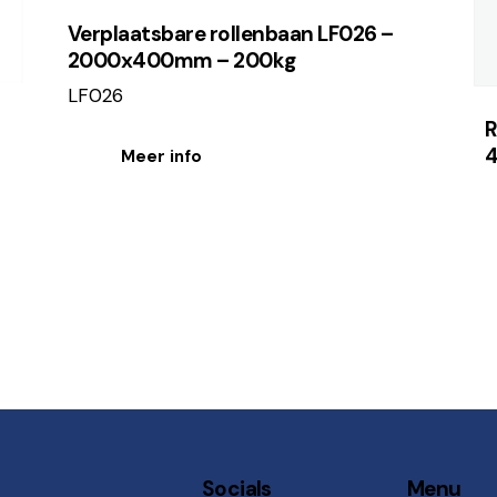
Verplaatsbare rollenbaan LF026 –
2000x400mm – 200kg
LF026
R
Meer info
Socials
Menu