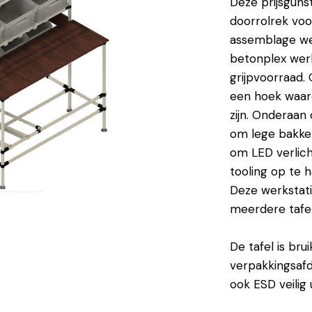
Deze prijsguns
doorrolrek voo
assemblage wer
betonplex werk
grijpvoorraad.
een hoek waard
zijn. Onderaan 
om lege bakken 
om LED verlich
tooling op te 
Deze werkstati
meerdere tafe
De tafel is bru
verpakkingsafde
ook ESD veilig