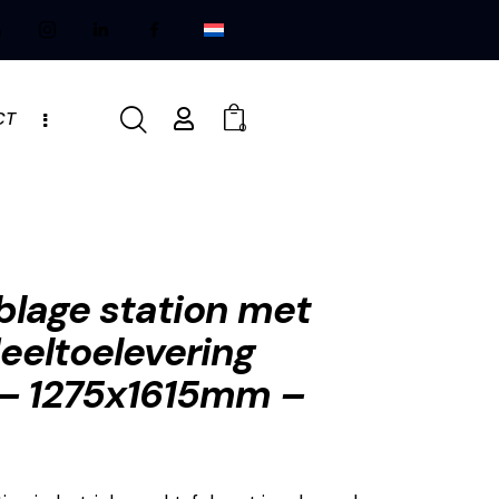
CT
0
lage station met
eeltoelevering
– 1275x1615mm –