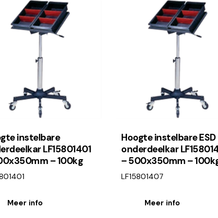
gte instelbare
Hoogte instelbare ESD
erdeelkar LF15801401
onderdeelkar LF15801
00x350mm – 100kg
– 500x350mm – 100k
801401
LF15801407
Meer info
Meer info