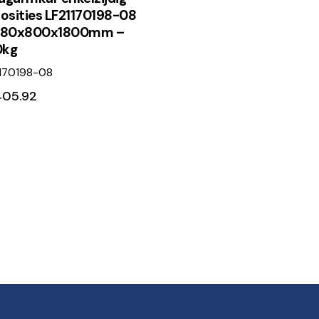
posities LF21170198-08
380x800x1800mm –
0kg
170198-08
405.92