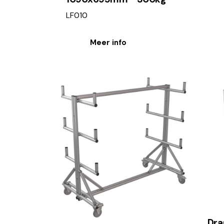
LF010
Meer info
Dra