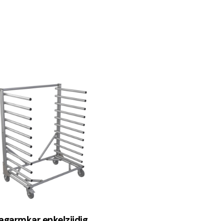
agarmkar enkelzijdig