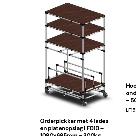
Hoo
ond
– 5
LF15
Orderpickkar met 4 lades
en platenopslag LF010 –
1090x695mm – 300kg