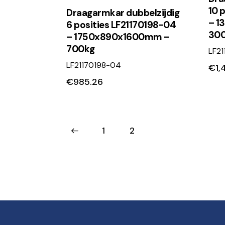
10 
Draagarmkar dubbelzijdig
– 1
6 posities LF21170198-04
30
– 1750x890x1600mm –
700kg
LF21
LF21170198-04
€
1,
€
985.26
←
1
2