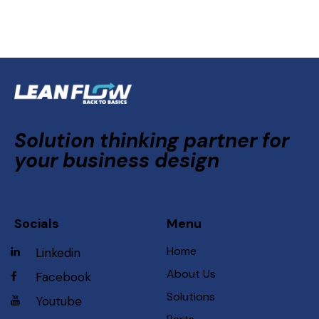
Solution thinking partner for
your business design
Socials
Menu
Home
Linkedin
About Us
Facebook
Solutions
Youtube