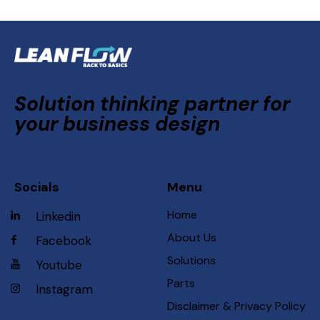
Solution thinking partner for
your business design
Socials
Menu
Home
Linkedin
About Us
Facebook
Solutions
Youtube
Parts
Instagram
Disclaimer & Privacy Policy