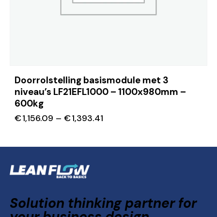
Doorrolstelling basismodule met 3
niveau’s LF21EFL1000 – 1100x980mm –
600kg
€
1,156.09
–
€
1,393.41
Solution thinking partner for
your business design