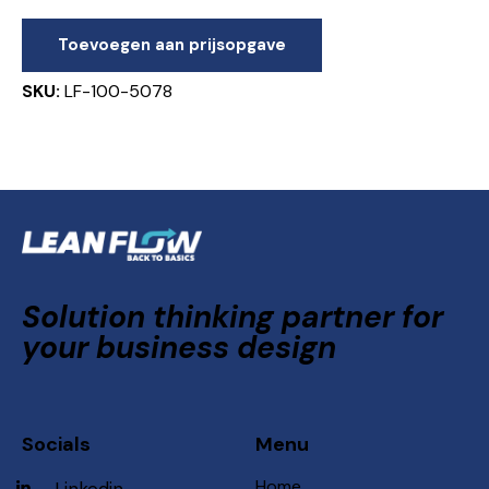
Toevoegen aan prijsopgave
SKU:
LF-100-5078
Solution thinking partner for
your business design
Socials
Menu
Home
Linkedin